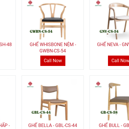
ASH-48
GHẾ WHISBONE NỆM -
GHẾ NEVA - GN
GWBN-CS-54
Call Now
Call No
ẤP -
GHẾ BELLA - GBL-CS-44
GHẾ BULL - GB