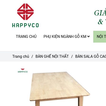
TRANG CHỦ
PHỤ KIỆN NGÀNH GỖ KM
NỘI 
Trang chủ
/
BÀN GHẾ NỘI THẤT
/
BÀN SALA GỖ CAO