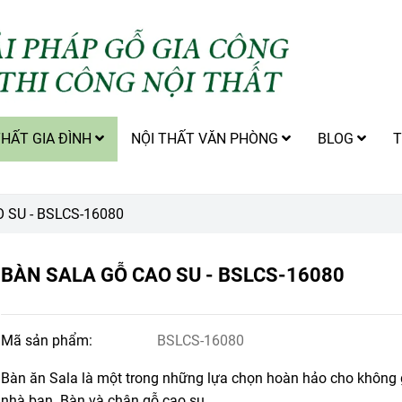
THẤT GIA ĐÌNH
NỘI THẤT VĂN PHÒNG
BLOG
T
 SU - BSLCS-16080
BÀN SALA GỖ CAO SU - BSLCS-16080
Mã sản phẩm:
BSLCS-16080
Bàn ăn Sala là một trong những lựa chọn hoàn hảo cho không 
nhà bạn. Bàn và chân gỗ cao su