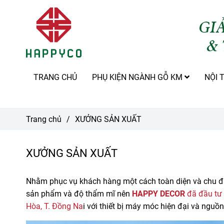
TRANG CHỦ
PHỤ KIỆN NGÀNH GỖ KM
NỘI 
Trang chủ
/
XƯỞNG SẢN XUẤT
XƯỞNG SẢN XUẤT
Nhằm phục vụ khách hàng một cách toàn diện và chu đá
sản phẩm và độ thẩm mĩ nên
HAPPY DECOR
đã đầu tư 
Hòa, T. Đồng Na
i với thiết bị máy móc hiện đại và ngu