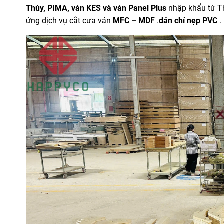
Thùy, PIMA, ván KES và ván Panel Plus
nhập khẩu từ Th
ứng dịch vụ cắt cưa ván
MFC – MDF
.
dán chỉ nẹp PVC
.