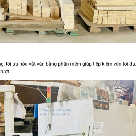
àng, tối ưu hóa vắt ván bằng phần mềm giúp tiếp kiệm ván tối đa
trượt