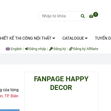
0
HIẾT KẾ THI CÔNG NỘI THẤT
CATALOGUE
TUYỂN 
English
Đăng nhập
Đăng ký
Đăng ký Affiliate
FANPAGE HAPPY
DECOR
g của từng
n, TP. Biên