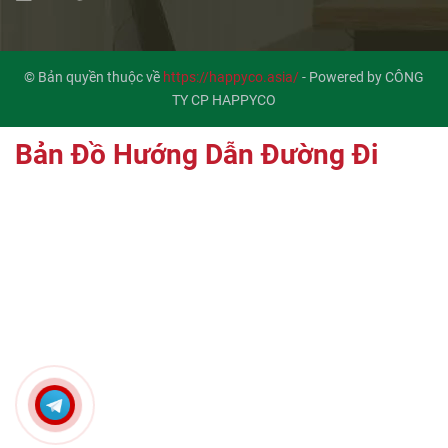
© Bản quyền thuộc về
https://happyco.asia/
-
Powered by CÔNG
TY CP HAPPYCO
Bản Đồ Hướng Dẫn Đường Đi