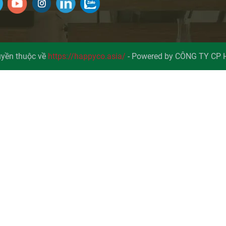
yền thuộc về
https://happyco.asia/
-
Powered by CÔNG TY CP