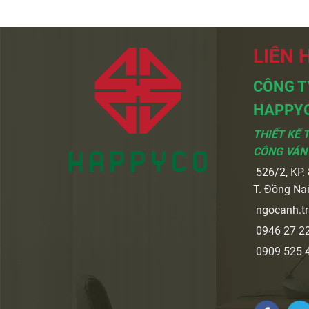
LIÊN 
CÔNG T
HAPPY
THIẾT KẾ 
CÔNG VÁN
526/2, KP. 8
T. Đồng Na
ngocanh.t
0946 27 22
0909 525 4