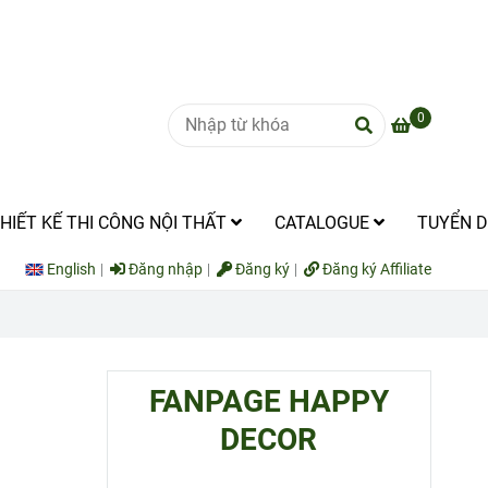
0
HIẾT KẾ THI CÔNG NỘI THẤT
CATALOGUE
TUYỂN 
English
Đăng nhập
Đăng ký
Đăng ký Affiliate
FANPAGE HAPPY
DECOR