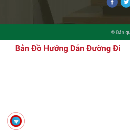
© Bản qu
Bản Đồ Hướng Dẫn Đường Đi