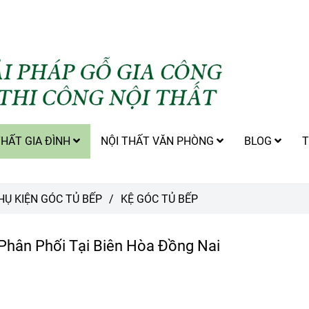
THẤT GIA ĐÌNH
NỘI THẤT VĂN PHÒNG
BLOG
T
HỤ KIỆN GÓC TỦ BẾP
/
KỆ GÓC TỦ BẾP
hân Phối Tại Biên Hòa Đồng Nai