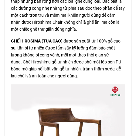
thấp nhưng bản rộng hơn các loại ghế cùng loại. Đặc biệt là
các đường cong nhẹ nhàng từ phía sau dọc theo phần để tay
một cách trơn tru và mềm mại khiến người dùng dễ cảm
nhận được Hiroshima Chair không chỉ là ghế ăn, mà còn là
một chiếc ghế thư giãn đúng nghĩa.
GHẾ HIROSIMA (TỰA CAO)
được sản xuất từ 100% gỗ cao
su, tần bì tự nhiên được tẩm sấy kỹ lưỡng đảm bảo chất
lượng không bị cong vênh, mối mọt theo thời gian sử
dụng. Ghế Hiroshima gỗ tự nhiên được phủ một lớp sơn PU
bóng mờ giúp nổi bật vân gỗ tự nhiên, tránh thấm nước, dễ
lau chùi và an toàn cho người dùng.