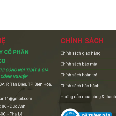
HỆ
CHÍNH SÁCH
Y CỔ PHẦN
Chính sách giao hàng
CO
Chính sách bảo mật
THI CÔNG NỘI THẤT & GIA
Chính sách hoàn trả
 CÔNG NGHIỆP
A, P. Tân Biên, TP. Biên Hòa,
Chính sách bảo hành
i
Hướng dẫn mua hàng & thanh
ran11@gmail.com
 86 - Đức Anh
00 - Pha Lê