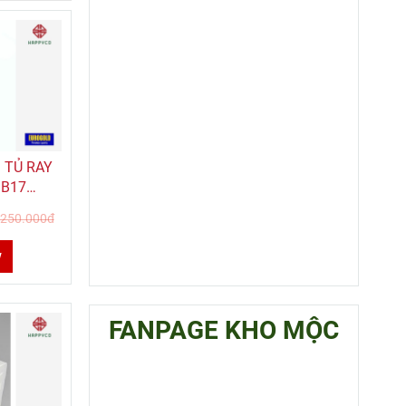
 TỦ RAY
 B17
LD
.250.000đ
w
FANPAGE KHO MỘC