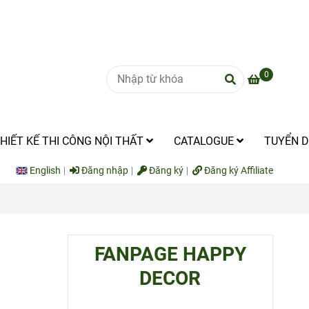
0
HIẾT KẾ THI CÔNG NỘI THẤT
CATALOGUE
TUYỂN 
English
Đăng nhập
Đăng ký
Đăng ký Affiliate
FANPAGE HAPPY
DECOR