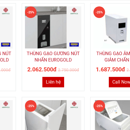
-25%
-25%
G NÚT
THÙNG GẠO GƯƠNG NÚT
THÙNG GẠO ÂM
GOLD
NHẤN EUROGOLD
GIẢM CHẤN
EUROGO
2.062.500đ
1.687.500đ
0.000đ
2.750.000đ
2
Liên hệ
Call No
-25%
-25%