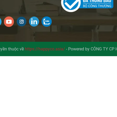
yền thuộc về
https://happyco.asia/
-
Powered by CÔNG TY CP