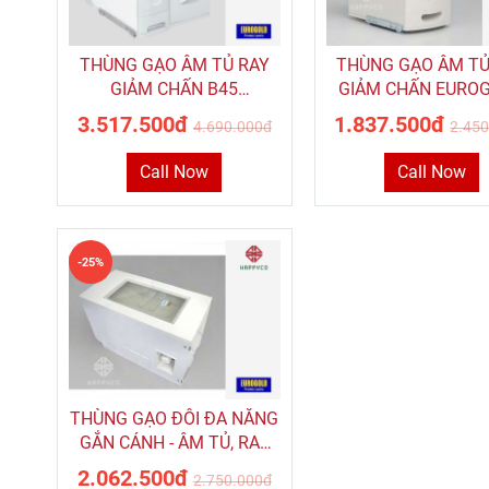
THÙNG GẠO ÂM TỦ RAY
THÙNG GẠO ÂM TỦ
GIẢM CHẤN B45
GIẢM CHẤN EURO
EUROGOLD
EGA300
3.517.500đ
1.837.500đ
4.690.000đ
2.45
Call Now
Call Now
-25%
THÙNG GẠO ĐÔI ĐA NĂNG
GẮN CÁNH - ÂM TỦ, RAY
GIẢM CHẤN EUROGOLD
2.062.500đ
2.750.000đ