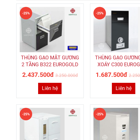
-25%
-25%
THÙNG GẠO MẶT GƯƠNG
THÙNG GẠO GƯƠN
2 TẦNG B322 EUROGOLD
XOÁY C300 EURO
2.437.500đ
1.687.500đ
3.250.000đ
2.25
Liên hệ
Liên hệ
-25%
-25%