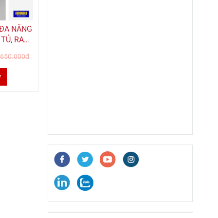
 ĐA NĂNG
TỦ, RAY
ROGOLD
.650.000đ
w