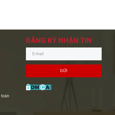
ĐĂNG KÝ NHẬN TIN
GỬI
 toán