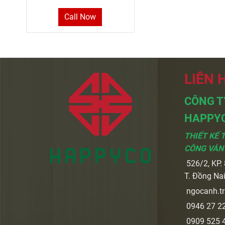
B332
Call Now
LIÊN 
CÔNG T
HAPPY
THIẾT KẾ 
CÔNG VÁN
526/2, KP. 8
T. Đồng Na
ngocanh.t
0946 27 22
0909 525 4