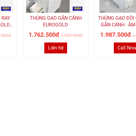
 RAY
THÙNG GẠO GẮN CÁNH
THÙNG GẠO ĐÔI
GOLD
EUROGOLD
GẮN CÁNH - ÂM 
GIẢM CHẤN EU
1.762.500đ
1.987.500đ
0.000đ
2.350.000đ
2
B331
Liên hệ
Call No