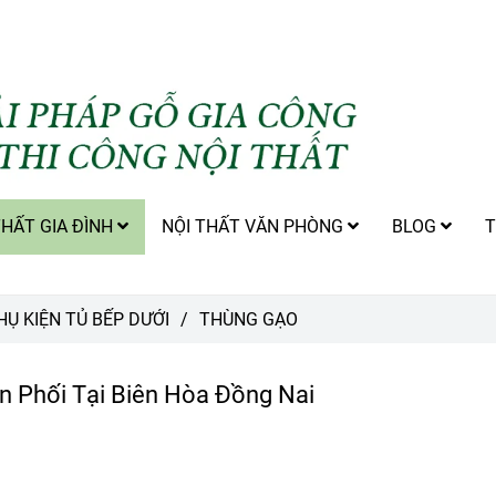
THẤT GIA ĐÌNH
NỘI THẤT VĂN PHÒNG
BLOG
T
HỤ KIỆN TỦ BẾP DƯỚI
/
THÙNG GẠO
 Phối Tại Biên Hòa Đồng Nai