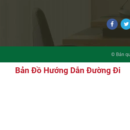
© Bản qu
Bản Đồ Hướng Dẫn Đường Đi