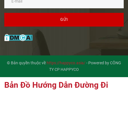
GỬI
© Bản quyền thuộc về
https://happyco.asia/
-
Powered by CÔNG
TY CP HAPPYCO
Bản Đồ Hướng Dẫn Đường Đi