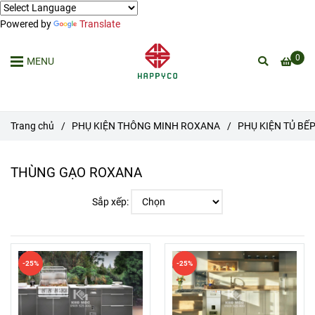
Powered by
Translate
0
MENU
Trang chủ
/
PHỤ KIỆN THÔNG MINH ROXANA
/
PHỤ KIỆN TỦ BẾ
THÙNG GẠO ROXANA
Sắp xếp:
-25%
-25%