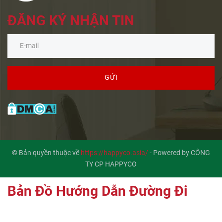
ĐĂNG KÝ NHẬN TIN
GỬI
© Bản quyền thuộc về
https://happyco.asia/
-
Powered by CÔNG
TY CP HAPPYCO
Bản Đồ Hướng Dẫn Đường Đi