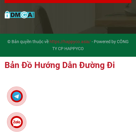
© Bản quyền thuộc về
https://happyco.asia/
-
Powered by CÔNG
TY CP HAPPYCO
Bản Đồ Hướng Dẫn Đường Đi