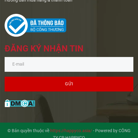
Hướng dẫn mua hàng & thanh toán
ĐĂNG KÝ NHẬN TIN
GỬI
© Bản quyền thuộc về
https://happyco.asia/
-
Powered by CÔNG
TY CP HAPPYCO