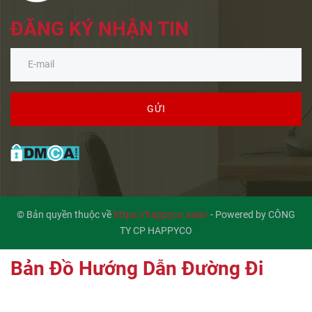
ĐĂNG KÝ NHẬN TIN
GỬI
© Bản quyền thuộc về
https://happyco.asia/
-
Powered by CÔNG
TY CP HAPPYCO
Bản Đồ Hướng Dẫn Đường Đi