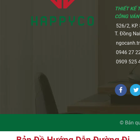
THIẾT KẾ 
CÔNG VÁN
526/2, KP. 8
T. Đồng Na
ngocanh.t
0946 27 22
0909 525 4
© Bản qu
Bản Đồ Hướng Dẫn Đường Đi