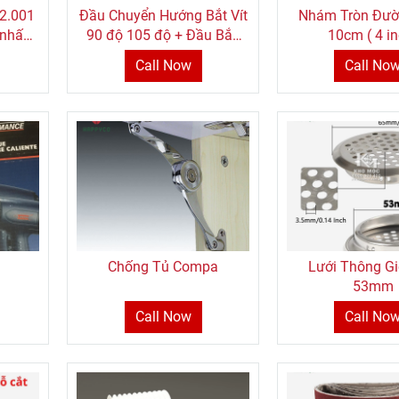
22.001
Đầu Chuyển Hướng Bắt Vít
Nhám Tròn Đườ
nhấn
90 độ 105 độ + Đầu Bắn
10cm ( 4 in
Vít ngắn - Lắp vào máy
Call Now
Call No
Khoan Vặn Vít
Chống Tủ Compa
Lưới Thông Gi
53mm
Call Now
Call No