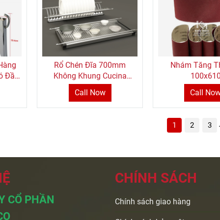
 Hàng
Rổ Chén Đĩa 700mm
Nhám Tăng T
ó Đầu
Không Khung Cucina
100x61
544.40.025 Hiệu Hafele
Call Now
Call No
1
2
3
HỆ
CHÍNH SÁCH
Y CỔ PHẦN
Chính sách giao hàng
CO