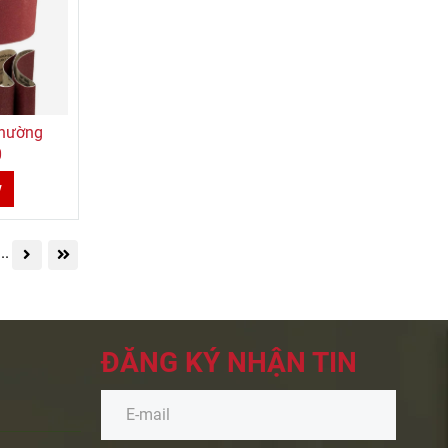
hường
0
w
...
ĐĂNG KÝ NHẬN TIN