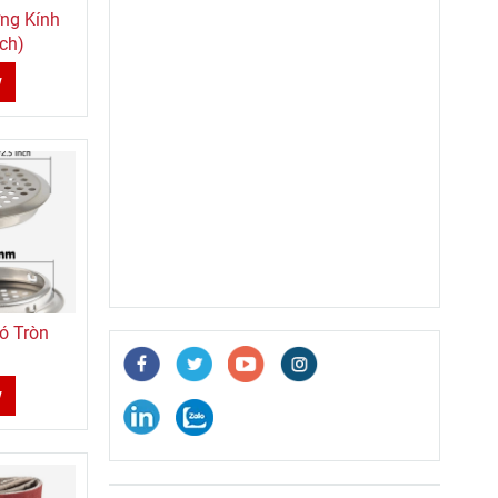
ng Kính
ch)
w
ó Tròn
w