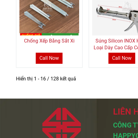
Chống Xếp Bằng Sắt Xi
Súng Silicon INOX
Loại Dày Cao Cấp C
Cắt Ống Keo
Call Now
Call Now
Hiển thị 1 - 16 / 128 kết quả
LIÊN 
CÔNG T
HAPPY