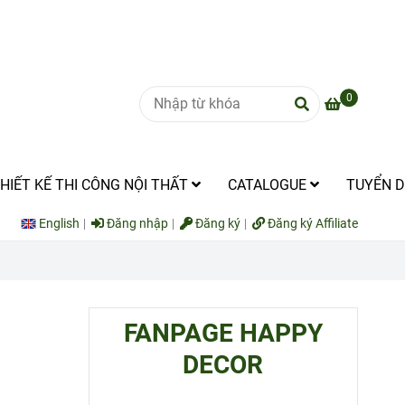
0
HIẾT KẾ THI CÔNG NỘI THẤT
CATALOGUE
TUYỂN 
English
Đăng nhập
Đăng ký
Đăng ký Affiliate
FANPAGE HAPPY
DECOR