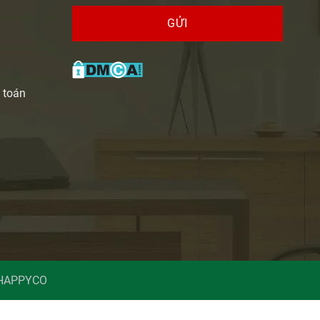
GỬI
 toán
 HAPPYCO