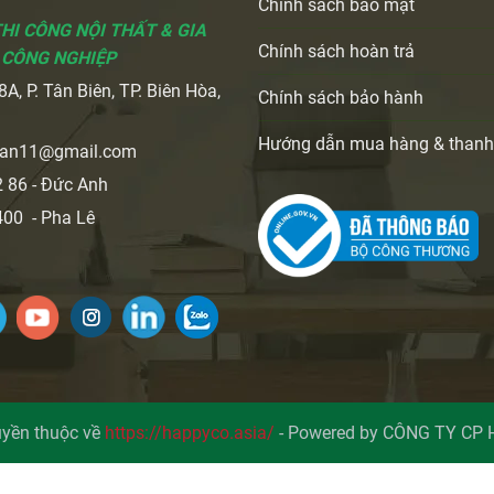
Chính sách bảo mật
THI CÔNG NỘI THẤT & GIA
Chính sách hoàn trả
 CÔNG NGHIỆP
A, P. Tân Biên, TP. Biên Hòa,
Chính sách bảo hành
i
Hướng dẫn mua hàng & thanh
ran11@gmail.com
 86 - Đức Anh
00 - Pha Lê
yền thuộc về
https://happyco.asia/
-
Powered by CÔNG TY CP