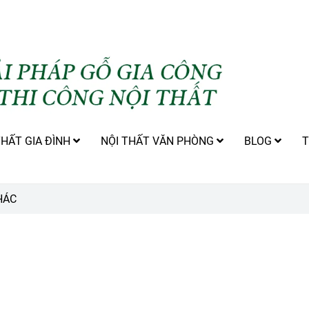
THẤT GIA ĐÌNH
NỘI THẤT VĂN PHÒNG
BLOG
T
HÁC