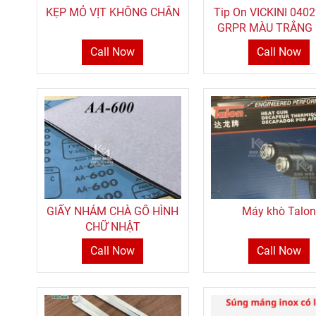
KẸP MỎ VỊT KHÔNG CHÂN
Tip On VICKINI 040
GRPR MÀU TRẮNG 
mở cửa tủ
Call Now
Call Now
GIẤY NHÁM CHÀ GỖ HÌNH
Máy khò Talon
CHỮ NHẬT
Call Now
Call Now