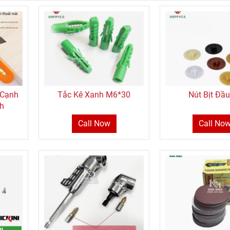
 Cạnh
Tắc Kê Xanh M6*30
Nút Bịt Đầu
nh
Call Now
Call No