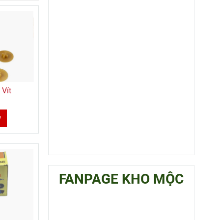
 Vít
w
FANPAGE KHO MỘC