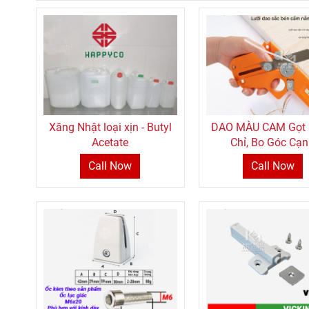
Xăng Nhật loại xịn - Butyl
DAO MÀU CAM Gọt
Acetate
Chỉ, Bo Góc Cạ
Call Now
Call Now