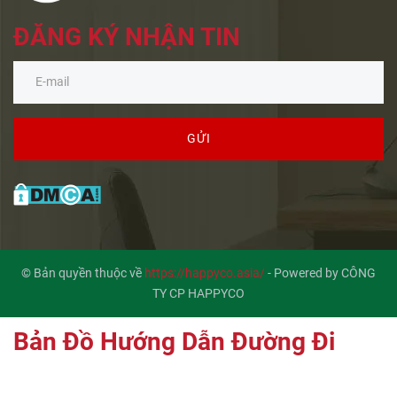
ĐĂNG KÝ NHẬN TIN
GỬI
© Bản quyền thuộc về
https://happyco.asia/
-
Powered by CÔNG
TY CP HAPPYCO
Bản Đồ Hướng Dẫn Đường Đi