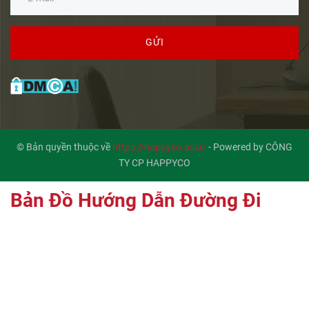
GỬI
© Bản quyền thuộc về
https://happyco.asia/
-
Powered by CÔNG
TY CP HAPPYCO
Bản Đồ Hướng Dẫn Đường Đi