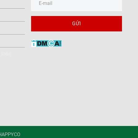
GỬI
 toán
 HAPPYCO