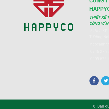
CÔNG T
HAPPY
THIẾT KẾ 
CÔNG VÁN
526/2, KP. 8
T. Đồng Na
ngocanh.t
0946 27 22
0909 525 4
© Bản qu