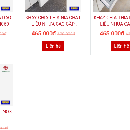
A DAO
KHAY CHIA THÌA NĨA CHẤT
KHAY CHIA THÌA 
4060
LIỆU NHỰA CAO CẤP
LIỆU NHỰA C
EUROGOLD ETW450 MÀU
ET450
465.000đ
465.000đ
00đ
620.000đ
6
TRẮNG
Liên hệ
Liên hệ
A INOX
000đ