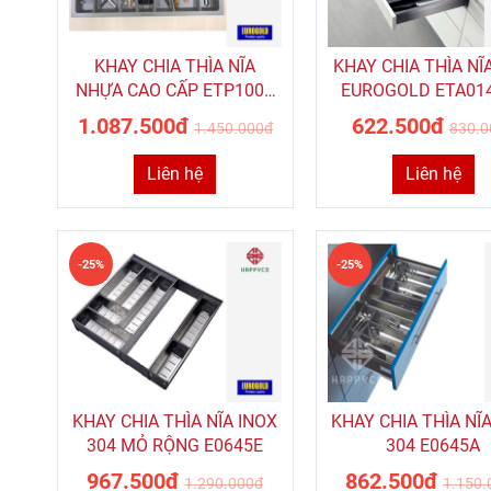
KHAY CHIA THÌA NĨA
KHAY CHIA THÌA NĨ
NHỰA CAO CẤP ETP1000
EUROGOLD ETA01
– EUROGOLD
1.087.500đ
622.500đ
1.450.000đ
830.0
Liên hệ
Liên hệ
-25%
-25%
KHAY CHIA THÌA NĨA INOX
KHAY CHIA THÌA NĨ
304 MỎ RỘNG E0645E
304 E0645A
967.500đ
862.500đ
1.290.000đ
1.150.