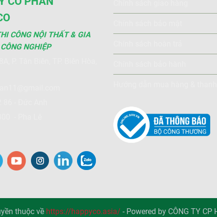
Y CỔ PHẦN
Chính sách giao hàng
CO
Chính sách bảo mật
THI CÔNG NỘI THẤT & GIA
Chính sách hoàn trả
 CÔNG NGHIỆP
A, P. Tân Biên, TP. Biên Hòa,
Chính sách bảo hành
i
Hướng dẫn mua hàng & thanh
ran11@gmail.com
 86 - Đức Anh
00 - Pha Lê
yền thuộc về
https://happyco.asia/
-
Powered by CÔNG TY CP