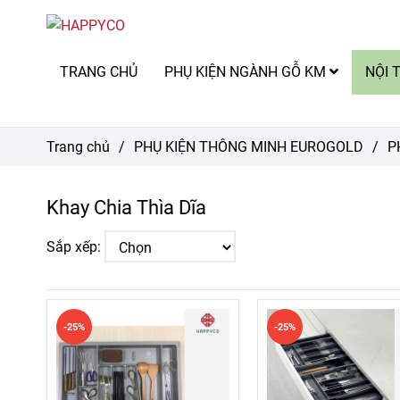
TRANG CHỦ
PHỤ KIỆN NGÀNH GỖ KM
NỘI 
Trang chủ
/
PHỤ KIỆN THÔNG MINH EUROGOLD
/
P
Khay Chia Thìa Dĩa
Sắp xếp:
-25%
-25%