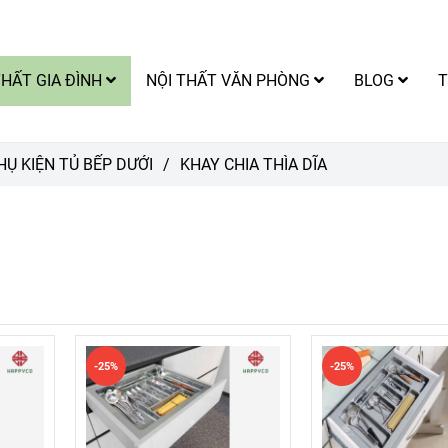
THẤT GIA ĐÌNH
NỘI THẤT VĂN PHÒNG
BLOG
T
HỤ KIỆN TỦ BẾP DƯỚI
/
KHAY CHIA THÌA DĨA
-25%
-25%