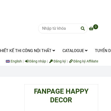
0
HIẾT KẾ THI CÔNG NỘI THẤT
CATALOGUE
TUYỂN 
English
Đăng nhập
Đăng ký
Đăng ký Affiliate
FANPAGE HAPPY
DECOR