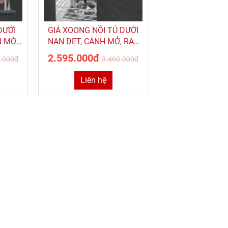
DƯỚI
GIÁ XOONG NỒI TỦ DƯỚI
N MỜ,
NAN DẸT, CÁNH MỞ, RAY
HẤN
ÂM GIẢM CHẤN ROXANA
2.595.000đ
0.000đ
3.460.000đ
B
R035A
Liên hệ