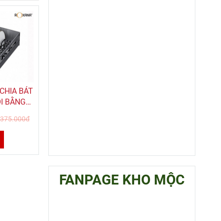
CHIA BÁT
ỒI BẰNG
 ROXANA
.375.000đ
D
FANPAGE KHO MỘC