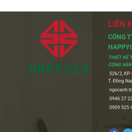
LIÊN 
CÔNG T
HAPPY
THIẾT KẾ 
CÔNG VÁN
526/2, KP. 8
T. Đồng Na
ngocanh.t
0946 27 22
0909 525 4