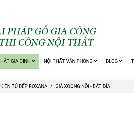
THẤT GIA ĐÌNH
NỘI THẤT VĂN PHÒNG
BLOG
T
 KIỆN TỦ BẾP ROXANA
/
GIÁ XOONG NỒI - BÁT ĐĨA