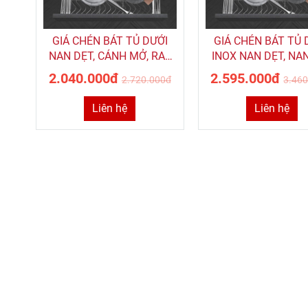
GIÁ CHÉN BÁT TỦ DƯỚI
GIÁ CHÉN BÁT TỦ 
NAN DẸT, CÁNH MỞ, RAY
INOX NAN DẸT, NA
ÂM GIẢM CHẤN ROXANA
RAY ÂM GIẢM C
2.040.000đ
2.595.000đ
2.720.000đ
3.46
MÃ R034B
ROXANA R002
Liên hệ
Liên hệ