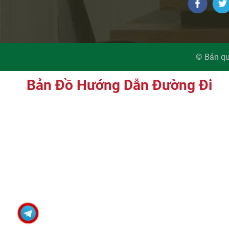
© Bản qu
Bản Đồ Hướng Dẫn Đường Đi