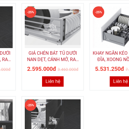
-25%
-25%
 DƯỚI
GIÁ CHÉN BÁT TỦ DƯỚI
KHAY NGĂN KÉO 
, RAY
NAN DẸT, CÁNH MỞ, RAY
ĐĨA, XOONG N
XANA
ÂM GIẢM CHẤN ROXANA
HỢP KIM NHÔM
2.595.000đ
5.531.250đ
0.000đ
3.460.000đ
7
MÃ R035B
Mã SGW
Liên hệ
Liên hệ
-25%