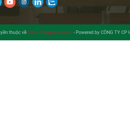
yền thuộc về
https://happyco.asia/
-
Powered by CÔNG TY CP