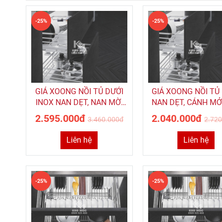
-25%
-25%
GIÁ XOONG NỒI TỦ DƯỚI
GIÁ XOONG NỒI TỦ
INOX NAN DẸT, NAN MỜ,
NAN DẸT, CÁNH MỞ
RAY ÂM GIẢM CHẤN
ÂM GIÂM CHẤN RO
2.595.000đ
2.040.000đ
3.460.000đ
2.72
ROXANA MÃ R002A
R034A
Liên hệ
Liên hệ
-25%
-25%