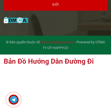
GỬI
© Bản quyền thuộc về
https://happyco.asia/
-
Powered by CÔNG
TY CP HAPPYCO
Bản Đồ Hướng Dẫn Đường Đi