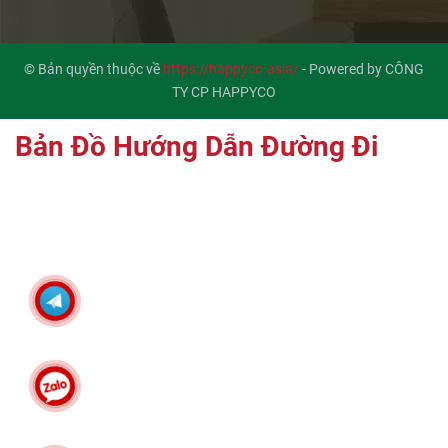
© Bản quyền thuộc về
https://happyco.asia/
-
Powered by CÔNG
TY CP HAPPYCO
Bản Đồ Hướng Dẫn Đường Đi