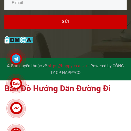
GỬI
© Bản quyền thuộc về
https://happyco.asia/
-
Powered by CÔNG
TY CP HAPPYCO
Bản Đồ Hướng Dẫn Đường Đi