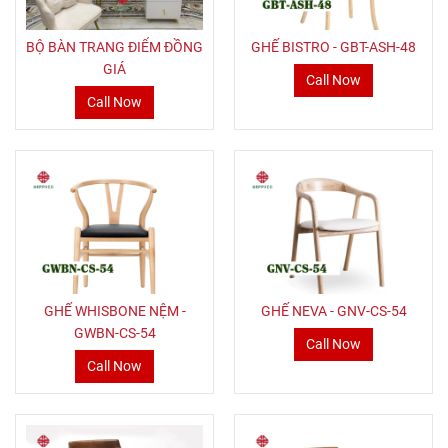
BỘ BÀN TRANG ĐIỂM ĐỒNG
GHẾ BISTRO - GBT-ASH-48
GIÁ
Call Now
Call Now
GHẾ WHISBONE NỆM -
GHẾ NEVA - GNV-CS-54
GWBN-CS-54
Call Now
Call Now