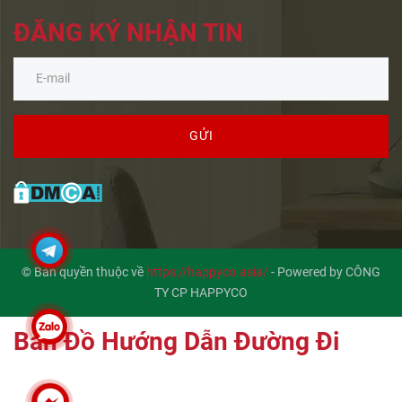
ĐĂNG KÝ NHẬN TIN
GỬI
© Bản quyền thuộc về
https://happyco.asia/
-
Powered by CÔNG
TY CP HAPPYCO
Bản Đồ Hướng Dẫn Đường Đi