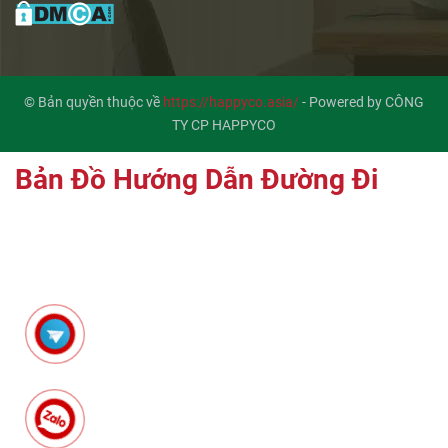
© Bản quyền thuộc về
https://happyco.asia/
-
Powered by CÔNG
TY CP HAPPYCO
Bản Đồ Hướng Dẫn Đường Đi