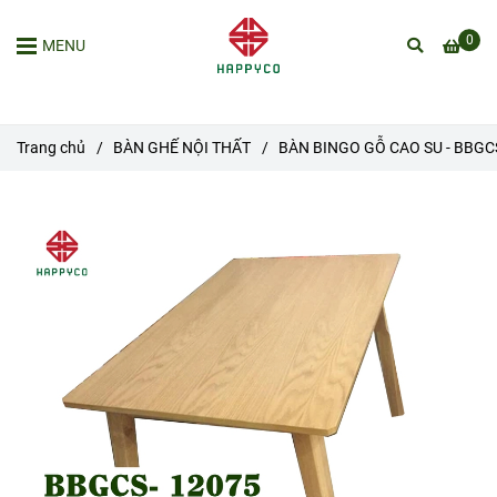
0
MENU
Trang chủ
/
BÀN GHẾ NỘI THẤT
/
BÀN BINGO GỖ CAO SU - BBGC