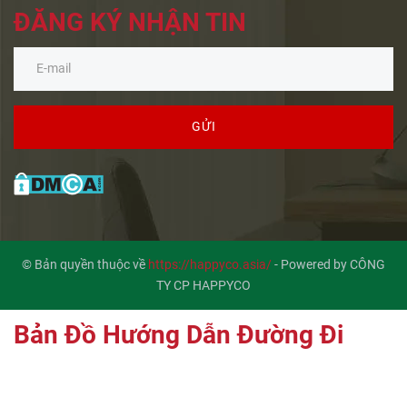
ĐĂNG KÝ NHẬN TIN
GỬI
© Bản quyền thuộc về
https://happyco.asia/
-
Powered by CÔNG
TY CP HAPPYCO
Bản Đồ Hướng Dẫn Đường Đi