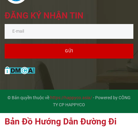
ĐĂNG KÝ NHẬN TIN
GỬI
© Bản quyền thuộc về
https://happyco.asia/
-
Powered by CÔNG
TY CP HAPPYCO
Bản Đồ Hướng Dẫn Đường Đi