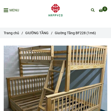
0
MENU
Trang chủ
/
GIƯỜNG TẦNG
/
Giường Tầng BF228 (1m6)