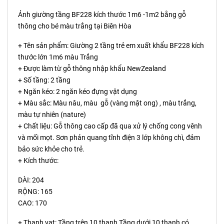
Ảnh giường tầng BF228 kích thước 1m6 -1m2 bằng gỗ
thông cho bé màu trắng tại Biên Hòa
+ Tên sản phẩm: Giường 2 tầng trẻ em xuất khẩu BF228 kích
thước lớn 1m6 màu Trắng
+ Được làm từ gỗ thông nhập khẩu NewZealand
+ Số tầng: 2 tầng
+ Ngăn kéo: 2 ngăn kéo đựng vật dụng
+ Màu sắc: Màu nâu, màu gỗ (vàng mật ong) , màu trắng,
màu tự nhiên (nature)
+ Chất liệu: Gỗ thông cao cấp đã qua xử lý chống cong vênh
và mối mọt. Sơn phản quang tĩnh điện 3 lớp không chì, đảm
bảo sức khỏe cho trẻ.
+ Kích thước:
DÀI: 204
RỘNG: 165
CAO: 170
+ Thanh vạt: Tầng trên 10 thanh Tầng dưới 10 thanh có