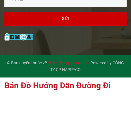
GỬI
© Bản quyền thuộc về
https://happyco.asia/
-
Powered by CÔNG
TY CP HAPPYCO
Bản Đồ Hướng Dẫn Đường Đi