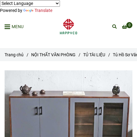
Powered by
Translate
0
MENU
Trang chủ
/
NỘI THẤT VĂN PHÒNG
/
TỦ TÀI LIỆU
/
Tủ Hồ Sơ Vă