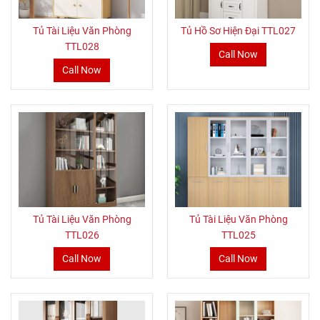
Tủ Tài Liệu Văn Phòng
Tủ Hồ Sơ Hiện Đại TTL027
TTL028
Call Now
Call Now
Tủ Tài Liệu Văn Phòng
Tủ Tài Liệu Văn Phòng
TTL026
TTL025
Call Now
Call Now