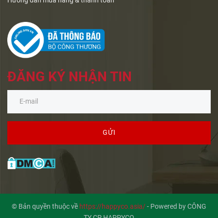
Hướng dẫn mua hàng & thanh toán
ĐĂNG KÝ NHẬN TIN
GỬI
© Bản quyền thuộc về
https://happyco.asia/
-
Powered by CÔNG
TY CP HAPPYCO