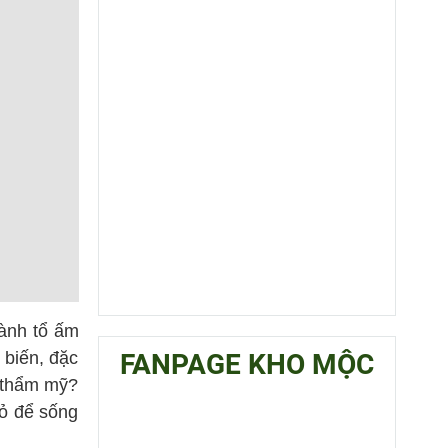
hành tổ ấm
 biến, đặc
FANPAGE KHO MỘC
o thẩm mỹ?
ỏ để sống