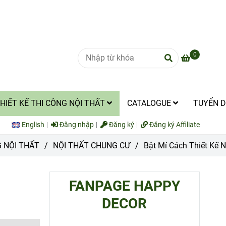
0
HIẾT KẾ THI CÔNG NỘI THẤT
CATALOGUE
TUYỂN 
English
Đăng nhập
Đăng ký
Đăng ký Affiliate
G NỘI THẤT
/
NỘI THẤT CHUNG CƯ
/
Bật Mí Cách Thiết Kế 
FANPAGE HAPPY
DECOR