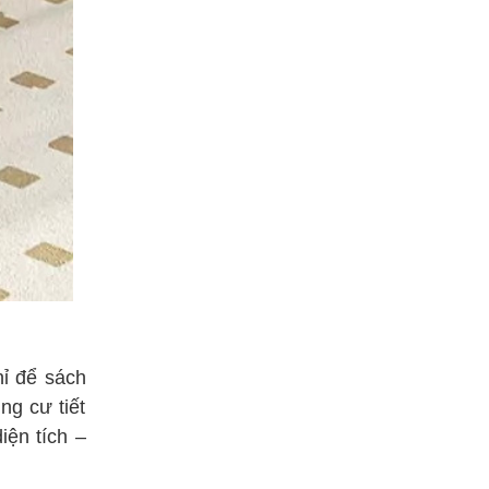
hỉ để sách
ng cư tiết
iện tích –