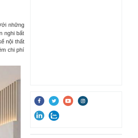
 Với những
n nghi bất
ế nội thất
ệm chi phí