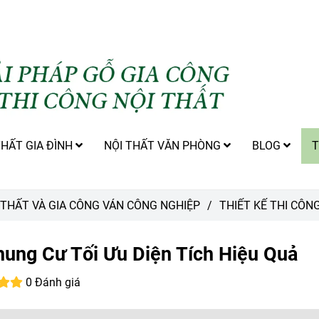
THẤT GIA ĐÌNH
NỘI THẤT VĂN PHÒNG
BLOG
T
I THẤT VÀ GIA CÔNG VÁN CÔNG NGHIỆP
/
THIẾT KẾ THI CÔN
hung Cư Tối Ưu Diện Tích Hiệu Quả
0 Đánh giá