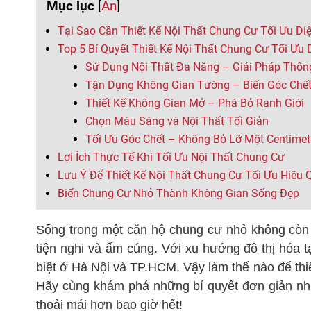
Mục lục
[
Ẩn
]
Tại Sao Cần Thiết Kế Nội Thất Chung Cư Tối Ưu Di
Top 5 Bí Quyết Thiết Kế Nội Thất Chung Cư Tối Ưu 
Sử Dụng Nội Thất Đa Năng – Giải Pháp Thôn
Tận Dụng Không Gian Tường – Biến Góc Chế
Thiết Kế Không Gian Mở – Phá Bỏ Ranh Giới
Chọn Màu Sáng và Nội Thất Tối Giản
Tối Ưu Góc Chết – Không Bỏ Lỡ Một Centime
Lợi Ích Thực Tế Khi Tối Ưu Nội Thất Chung Cư
Lưu Ý Để Thiết Kế Nội Thất Chung Cư Tối Ưu Hiệu 
Biến Chung Cư Nhỏ Thành Không Gian Sống Đẹp
Sống trong một căn hộ chung cư nhỏ không còn l
tiện nghi và ấm cúng. Với xu hướng đô thị hóa
biệt ở Hà Nội và TP.HCM. Vậy làm thế nào để thi
Hãy cùng khám phá những bí quyết đơn giản như
thoải mái hơn bao giờ hết!