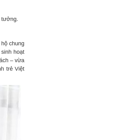
ý tưởng.
n hộ chung
 sinh hoạt
hách – vừa
h trẻ Việt