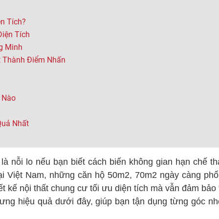
ện Tích?
Diện Tích
g Minh
t Thành Điểm Nhấn
t Nào
Quả Nhất
à nỗi lo nếu bạn biết cách biến không gian hạn chế t
 tại Việt Nam, những căn hộ 50m2, 70m2 ngày càng phổ
ết kế nội thất chung cư tối ưu diện tích mà vẫn đảm bả
ng hiệu quả dưới đây, giúp bạn tận dụng từng góc nh