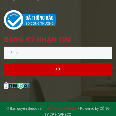
ĐĂNG KÝ NHẬN TIN
GỬI
© Bản quyền thuộc về
https://happyco.asia/
-
Powered by CÔNG
TY CP HAPPYCO