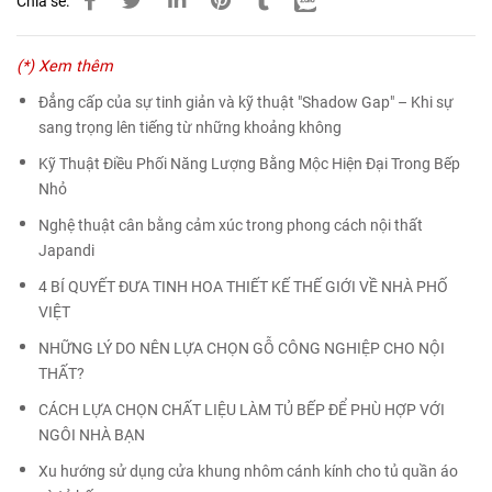
Chia sẻ:
(*) Xem thêm
Đẳng cấp của sự tinh giản và kỹ thuật "Shadow Gap" – Khi sự
sang trọng lên tiếng từ những khoảng không
Kỹ Thuật Điều Phối Năng Lượng Bằng Mộc Hiện Đại Trong Bếp
Nhỏ
Nghệ thuật cân bằng cảm xúc trong phong cách nội thất
Japandi
4 BÍ QUYẾT ĐƯA TINH HOA THIẾT KẾ THẾ GIỚI VỀ NHÀ PHỐ
VIỆT
NHỮNG LÝ DO NÊN LỰA CHỌN GỖ CÔNG NGHIỆP CHO NỘI
THẤT?
CÁCH LỰA CHỌN CHẤT LIỆU LÀM TỦ BẾP ĐỂ PHÙ HỢP VỚI
NGÔI NHÀ BẠN
Xu hướng sử dụng cửa khung nhôm cánh kính cho tủ quần áo